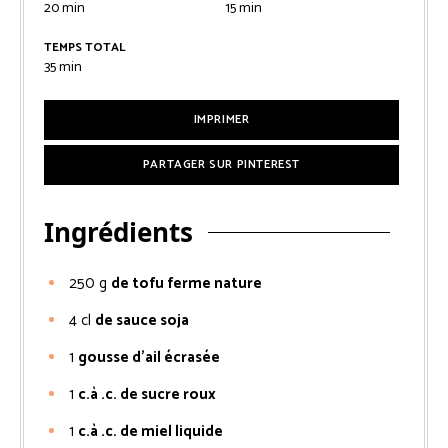
20
min
15
min
TEMPS TOTAL
35
min
IMPRIMER
PARTAGER SUR PINTEREST
Ingrédients
250
g
de tofu ferme nature
4
cl
de sauce soja
1
gousse d’ail écrasée
1
c.à .c. de sucre roux
1
c.à .c. de miel liquide