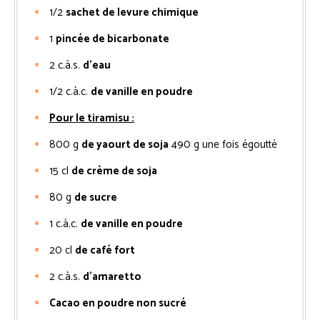
1/2
sachet de levure chimique
1
pincée de bicarbonate
2
c.à.s.
d'eau
1/2
c.à.c.
de vanille en poudre
Pour le tiramisu :
800
g
de yaourt de soja
490 g une fois égoutté
15
cl
de crème de soja
80
g
de sucre
1
c.à.c.
de vanille en poudre
20
cl
de café fort
2
c.à.s.
d'amaretto
Cacao en poudre non sucré